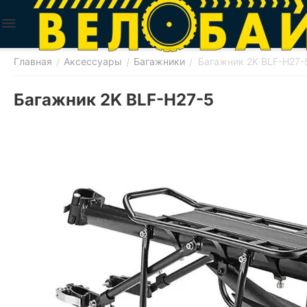
Главная
Аксессуары
Багажники
Багажник 2K BLF-H27-
/
/
/
Багажник 2K BLF-H27-5