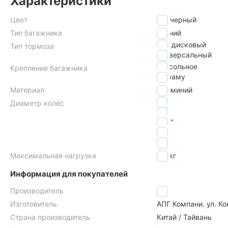
Характеристики
Цвет
черный
Тип багажника
задний
под дисковый
Тип тормоза
универсальный
консольное
Крепление багажника
на раму
Материал
алюминий
24"
Диаметр колёс
26"
27,5"
28"
29"
Максимальная нагрузка
25
кг
Информация для покупателей
Производитель
2k
Изготовитель
АПГ Компани. ул. Ко
Страна производитель
Китай / Тайвань