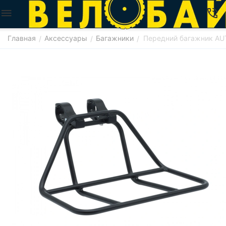
Главная
Аксессуары
Багажники
Передний багажник AUT
/
/
/