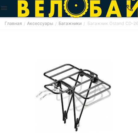
Главная
Аксессуары
Багажники
Багажник Ostand CD-2
/
/
/