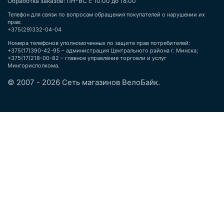
Обработка заказов: ПН-ВС с 10:00 до 18:00
Телефон для связи по вопросам обращения покупателей о нарушении их
прав:
+375(29)332-04-04
Номера телефонов уполномоченных по защите прав потребителей:
+375(17)390-42-95 – администрация Центрального района г. Минска;
+375(17)218-00-82 – главное управление торговли и услуг
Мингорисполкома.
© 2007 - 2026 Сеть магазинов ВелоБайк.