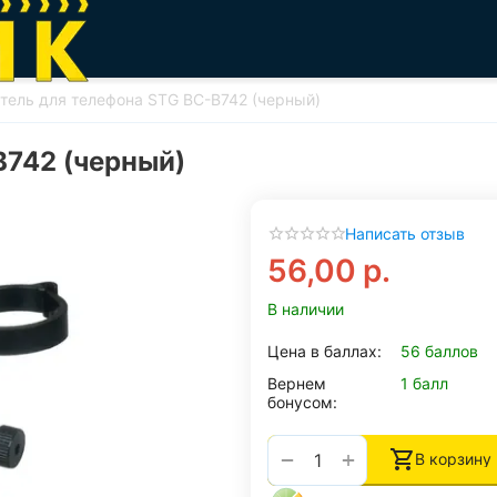
ель для телефона STG BC-B742 (черный)
B742 (черный)
Написать отзыв
56,00
р.
В наличии
Цена в баллах:
56 баллов
Вернем
1 балл
бонусом:
+
−
В корзину