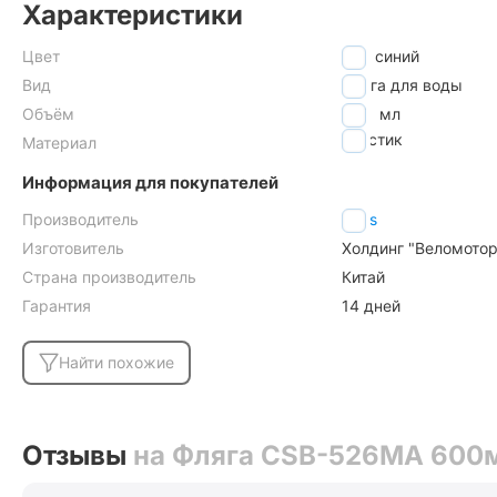
Характеристики
Цвет
синий
Вид
фляга для воды
Объём
600
мл
пластик
Материал
Информация для покупателей
Производитель
Stels
Изготовитель
Холдинг "Веломоторс
Страна производитель
Китай
Гарантия
14 дней
Найти похожие
Отзывы
на Фляга CSB-526MA 600м