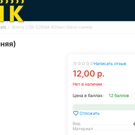
els
Фляга CSB-526MA 600мл (бело-синяя)
/
няя)
Написать отзыв
12,00
р.
Нет в наличии
Цена в баллах:
12 баллов
Отложить
Вид
Материал