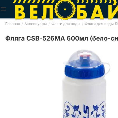
Главная
Аксессуары
Фляги для воды
Фляги для воды St
/
/
/
Фляга CSB-526MA 600мл (бело-си