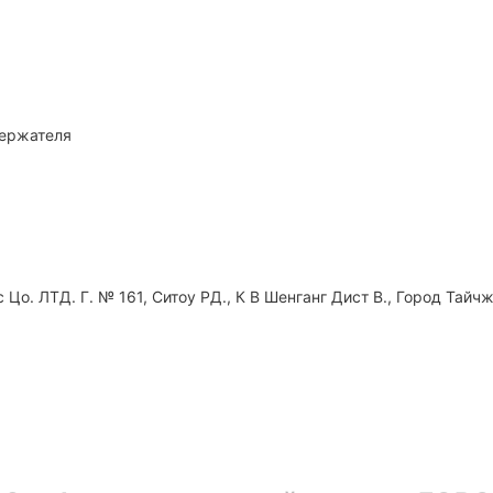
держателя
Цо. ЛТД. Г. № 161, Ситоу РД., К В Шенганг Дист В., Город Тайчж