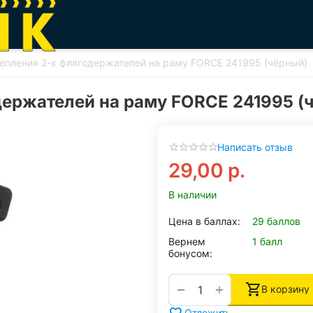
репления 2-х флягодержателей на раму FORCE 241995 (чёрный)
держателей на раму FORCE 241995 (
Написать отзыв
29,00
р.
В наличии
Цена в баллах:
29 баллов
Вернем
1 балл
бонусом:
+
−
В корзину
Отложить