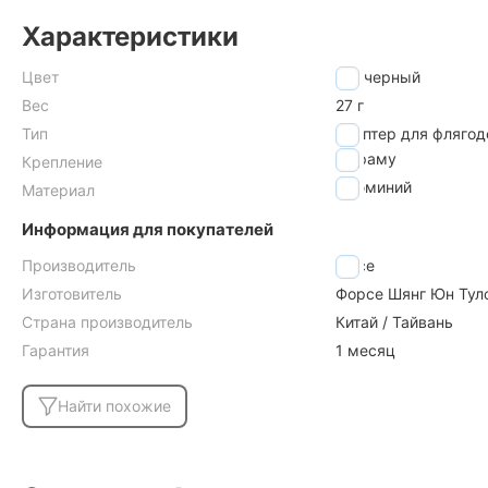
Характеристики
Цвет
черный
Вес
27 г
Тип
адаптер для фляго
на раму
Крепление
алюминий
Материал
Информация для покупателей
Производитель
Force
Изготовитель
Форсе Шянг Юн Тулс 
Страна производитель
Китай / Тайвань
Гарантия
1 месяц
Найти похожие