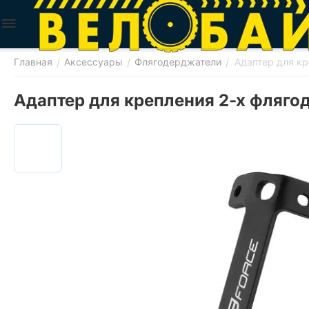
Главная
Аксессуары
Флягодерджатели
Адаптер для к
/
/
/
Адаптер для крепления 2-х фляго