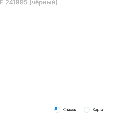
E 241995 (чёрный)
Список
Карта