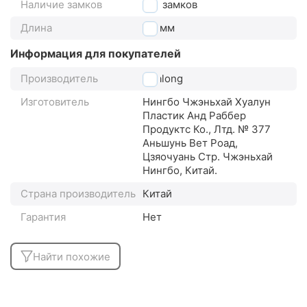
Наличие замков
без замков
Длина
70
мм
Информация для покупателей
Производитель
Hualong
Изготовитель
Нингбо Чжэньхай Хуалун
Пластик Анд Раббер
Продуктс Ко., Лтд. № 377
Аньшунь Вет Роад,
Цзяочуань Стр. Чжэньхай
Нингбо, Китай.
Страна производитель
Китай
Гарантия
Нет
Найти похожие