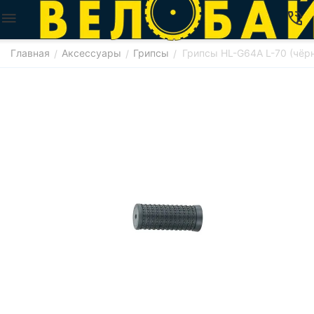
Главная
Аксессуары
Грипсы
Грипсы HL-G64A L-70 (чёр
/
/
/