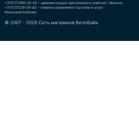
+375(17)390-42-95 – администрация Центрального района г. Минска;
+375(17)218-00-82 – главное управление торговли и услуг
Мингорисполкома.
© 2007 - 2026 Сеть магазинов ВелоБайк.