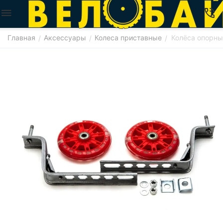
Главная
Аксессуары
Колеса приставные
Колёса опорны
/
/
/