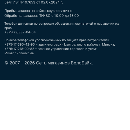
БелГИЭ: №197653 от 02.07.2024 г.
Приём заказов на сайте: круглосуточно
Обработка заказов: ПН-ВС с 10:00 до 18:00
Телефон для связи по вопросам обращения покупателей о нарушении их
прав:
+375(29)332-04-04
Номера телефонов уполномоченных по защите прав потребителей:
+375(17)390-42-95 – администрация Центрального района г. Минска;
+375(17)218-00-82 – главное управление торговли и услуг
Мингорисполкома.
© 2007 - 2026 Сеть магазинов ВелоБайк.