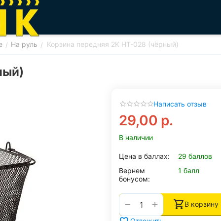
е
На руль
Корзина передняя 2K HT-028 (чёрный)
/
/
ный)
Написать отзыв
29,00
р.
В наличии
Цена в баллах:
29 баллов
Вернем
1 балл
бонусом:
+
−
В корзину
Отложить