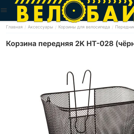
Главная
Аксессуары
Корзины для велосипеда
Передни
/
/
/
Корзина передняя 2K HT-028 (чёр