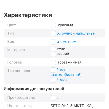
Характеристики
Цвет
красный
Тип
насос ручной напольный
Вид
с манометром
пластик
Материал
алюминий
Головка
быстрозажимная
AV Shrader
Тип ниппеля
(автомобильный)
FV Presta
Информация для покупателей
Производитель
Beto
Изготовитель
БЕТО ЭНГ. & МКТГ., КО.,