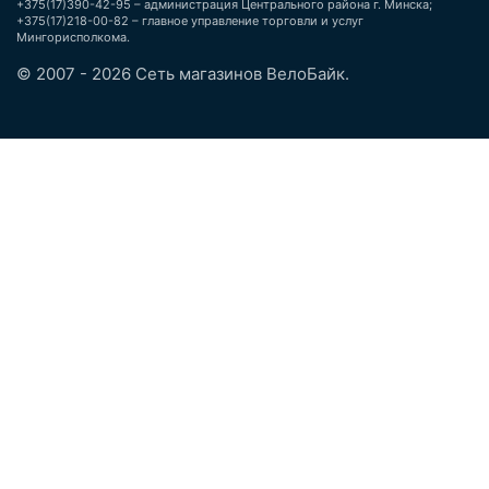
+375(17)390-42-95 – администрация Центрального района г. Минска;
+375(17)218-00-82 – главное управление торговли и услуг
Мингорисполкома.
© 2007 - 2026 Сеть магазинов ВелоБайк.