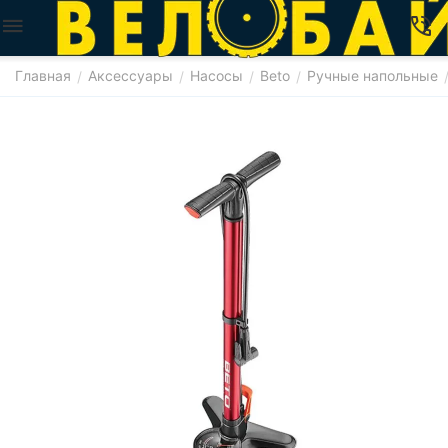
Главная
Аксессуары
Насосы
Beto
Ручные напольные
/
/
/
/