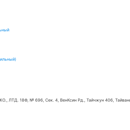
льный
бильный)
КО., ЛТД. 18Ф, № 696, Сек. 4, ВенКсин Рд., Тайчжун 406, Тайван