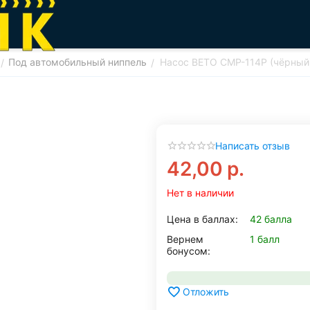
Под автомобильный ниппель
Насос BETO CMP-114P (чёрный
/
/
Написать отзыв
42,00
р.
Нет в наличии
Цена в баллах:
42 балла
Вернем
1 балл
бонусом:
Отложить