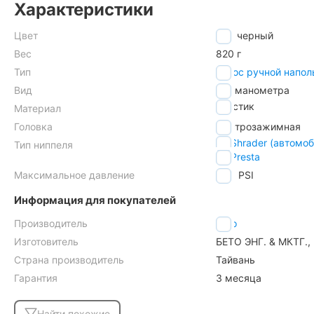
Характеристики
Цвет
черный
Вес
820 г
Тип
насос ручной напо
Вид
без манометра
пластик
Материал
Головка
быстрозажимная
AV Shrader (автомо
Тип ниппеля
FV Presta
Максимальное давление
160
PSI
Информация для покупателей
Производитель
Beto
Изготовитель
БЕТО ЭНГ. & МКТГ., 
Страна производитель
Тайвань
Гарантия
3 месяца
Найти похожие