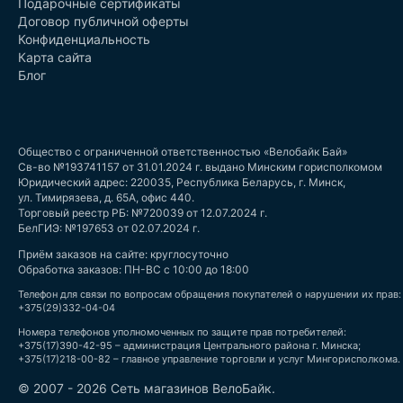
Подарочные сертификаты
Договор публичной оферты
Конфиденциальность
Карта сайта
Блог
Общество с ограниченной ответственностью «Велобайк Бай»
Св-во №193741157 от 31.01.2024 г. выдано Минским горисполкомом
Юридический адрес: 220035, Республика Беларусь, г. Минск,
ул. Тимирязева, д. 65А, офис 440.
Торговый реестр РБ: №720039 от 12.07.2024 г.
БелГИЭ: №197653 от 02.07.2024 г.
Приём заказов на сайте: круглосуточно
Обработка заказов: ПН-ВС с 10:00 до 18:00
Телефон для связи по вопросам обращения покупателей о нарушении их прав:
+375(29)332-04-04
Номера телефонов уполномоченных по защите прав потребителей:
+375(17)390-42-95 – администрация Центрального района г. Минска;
+375(17)218-00-82 – главное управление торговли и услуг Мингорисполкома.
© 2007 - 2026 Сеть магазинов ВелоБайк.