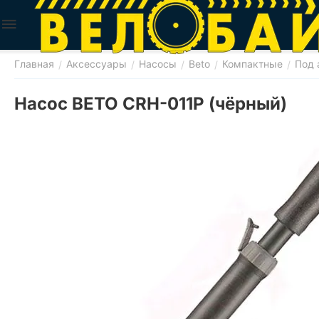
Главная
Аксессуары
Насосы
Beto
Компактные
Под 
/
/
/
/
/
Насос BETO CRH-011P (чёрный)