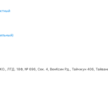
актный
бильный)
КО., ЛТД. 18Ф, № 696, Сек. 4, ВенКсин Рд., Тайчжун 406, Тайван