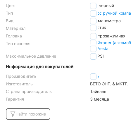
Цвет
черный
Тип
насос ручной комп
Вид
без манометра
пластик
Материал
Головка
быстрозажимная
AV Shrader (автомо
Тип ниппеля
FV Presta
Максимальное давление
80
PSI
Информация для покупателей
Производитель
Beto
Изготовитель
БЕТО ЭНГ. & МКТГ., 
Страна производитель
Тайвань
Гарантия
3 месяца
Найти похожие