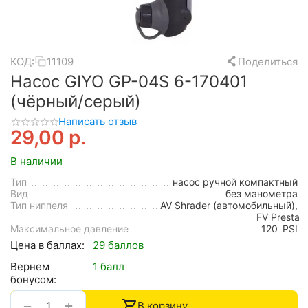
КОД:
11109
Поделиться
Насос GIYO GP-04S 6-170401
(чёрный/серый)
Написать отзыв
29,00
р.
В наличии
Тип
насос ручной компактный
Вид
без манометра
Тип ниппеля
AV Shrader (автомобильный),
FV Presta
Максимальное давление
120
PSI
Цена в баллах:
29 баллов
Вернем
1 балл
бонусом:
+
−
В корзину