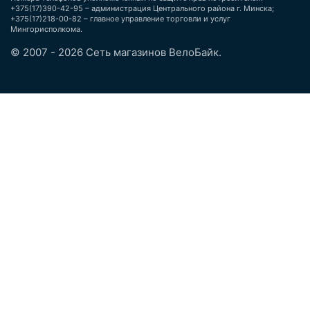
+375(17)390-42-95 – администрация Центрального района г. Минска;
+375(17)218-00-82 – главное управление торговли и услуг
Мингорисполкома.
© 2007 - 2026 Сеть магазинов ВелоБайк.