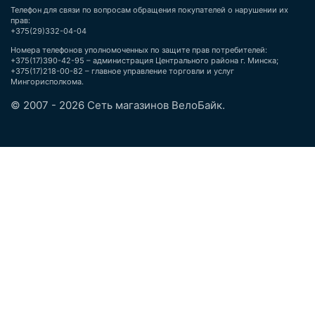
Телефон для связи по вопросам обращения покупателей о нарушении их
прав:
+375(29)332-04-04
Номера телефонов уполномоченных по защите прав потребителей:
+375(17)390-42-95 – администрация Центрального района г. Минска;
+375(17)218-00-82 – главное управление торговли и услуг
Мингорисполкома.
© 2007 - 2026 Сеть магазинов ВелоБайк.