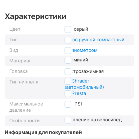
Характеристики
Цвет
серый
Тип
насос ручной компактный
Вид
с манометром
алюминий
Материал
Головка
быстрозажимная
AV Shrader
Тип ниппеля
(автомобильный)
FV Presta
Максимальное
120
PSI
давление
крепление на велосипед
Особенности
Информация для покупателей