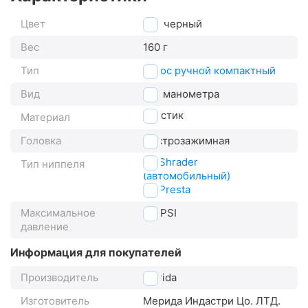
Цвет
черный
Вес
160 г
Тип
насос ручной компактный
Вид
без манометра
пластик
Материал
Головка
быстрозажимная
AV Shrader
Тип ниппеля
(автомобильный)
FV Presta
Максимальное
80
PSI
давление
Информация для покупателей
Производитель
Merida
Изготовитель
Мерида Индастри Цо. ЛТД.