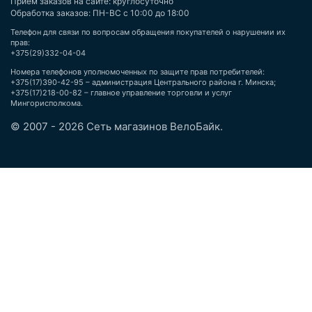
Приём заказов на сайте: круглосуточно
Обработка заказов: ПН-ВС с 10:00 до 18:00
Телефон для связи по вопросам обращения покупателей о нарушении их
прав:
+375(29)332-04-04
Номера телефонов уполномоченных по защите прав потребителей:
+375(17)390-42-95 – администрация Центрального района г. Минска;
+375(17)218-00-82 – главное управление торговли и услуг
Мингорисполкома.
© 2007 - 2026 Сеть магазинов ВелоБайк.