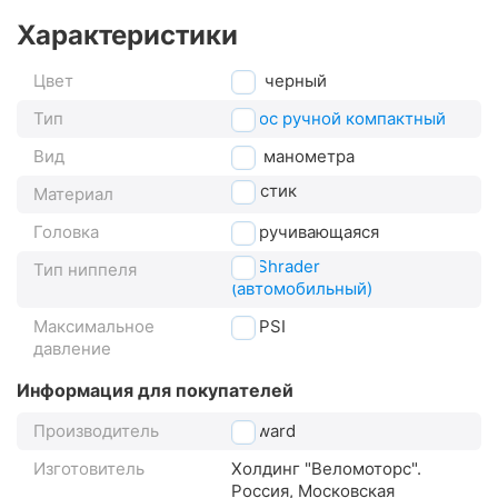
Характеристики
Цвет
черный
Тип
насос ручной компактный
Вид
без манометра
пластик
Материал
Головка
накручивающаяся
AV Shrader
Тип ниппеля
(автомобильный)
Максимальное
80
PSI
давление
Информация для покупателей
Производитель
Forward
Изготовитель
Холдинг "Веломоторс".
Россия, Московская