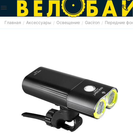
Главная
Аксессуары
Освещение
Gaciron
Передние фо
/
/
/
/