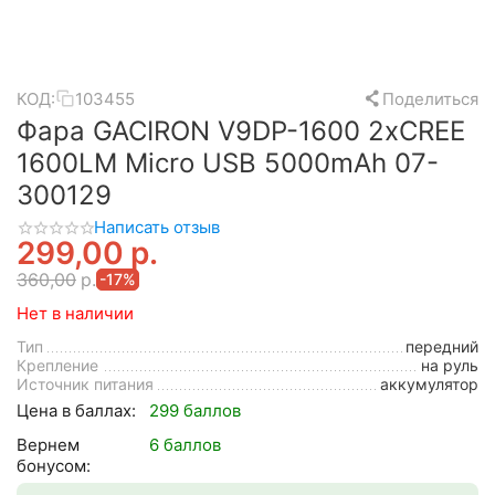
КОД:
103455
Поделиться
Фара GACIRON V9DP-1600 2xCREE
1600LM Micro USB 5000mAh 07-
300129
Написать отзыв
299,00
р.
360,00
р.
-17%
Нет в наличии
Тип
передний
Крепление
на руль
Источник питания
аккумулятор
Цена в баллах:
299 баллов
Вернем
6 баллов
бонусом: