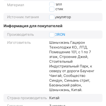
металл
Материал
пластик
Источник питания
аккумулятор
Информация для покупателей
Производитель
GACIRON
Изготовитель
Шэньчжэнь Гацирон
Технолоджи КО., ЛТД,
Помещение 101, с 1 по 7
этаж, Строение Джей,
Стоительный
Индустриальный Парк, к
северу от дороги Баученг
Чангай, Сообщество
Синдун, Синьань стрит,
Баоаньский район,
Шэньчжэнь, Китай.
Страна производитель
Китай
Гарантия
3 месяца