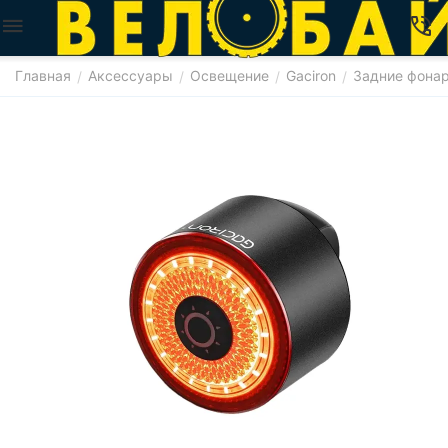
Главная
Аксессуары
Освещение
Gaciron
Задние фона
/
/
/
/