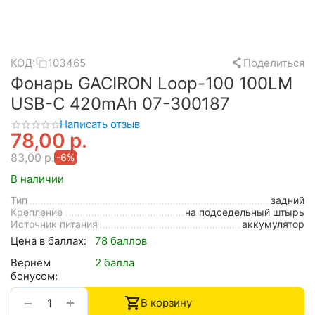
КОД:
103465
Поделиться
Фонарь GACIRON Loop-100 100LM
USB-С 420mAh 07-300187
Написать отзыв
78,00
р.
83,00
р.
-6%
В наличии
Тип
задний
Крепление
на подседельный штырь
Источник питания
аккумулятор
Цена в баллах:
78 баллов
Вернем
2 балла
бонусом:
+
−
В корзину