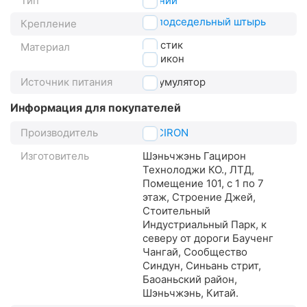
Тип
задний
на подседельный штырь
Крепление
пластик
Материал
силикон
Источник питания
аккумулятор
Информация для покупателей
Производитель
GACIRON
Изготовитель
Шэньчжэнь Гацирон
Технолоджи КО., ЛТД,
Помещение 101, с 1 по 7
этаж, Строение Джей,
Стоительный
Индустриальный Парк, к
северу от дороги Баученг
Чангай, Сообщество
Синдун, Синьань стрит,
Баоаньский район,
Шэньчжэнь, Китай.