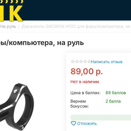
На руль
Держатель GACIRON H10C для фары/компьютера, на
/
ы/компьютера, на руль
Написать отзыв
89,00
р.
Нет в наличии
Цена в баллах:
89 баллов
Вернем
2 балла
бонусом:
Отложить