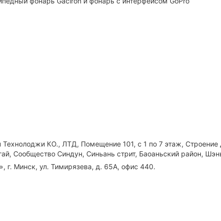
ипедный фонарь Gaciron и фонарь с интерфейсом GoPro
Технолоджи КО., ЛТД, Помещение 101, с 1 по 7 этаж, Строение
гай, Сообщество Синдун, Синьань стрит, Баоаньский район, Шэн
 г. Минск, ул. Тимирязева, д. 65А, офис 440.