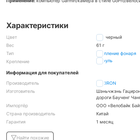
Применение:
компьютер Garmin/камера в стиле GoPro/велос
Характеристики
Цвет
черный
Вес
61 г
Тип
крепление фонаря
на руль
Крепление
Информация для покупателей
Производитель
GACIRON
Изготовитель
Шэньчжэнь Гацирон 
дороги Баученг Чан
Импортёр
ООО «Велобайк Бай»,
Страна производитель
Китай
Гарантия
1 месяц
Найти похожие