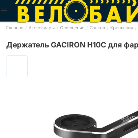
Главная
Аксессуары
Освещение
Gaciron
Крепления
/
/
/
/
/
Держатель GACIRON H10C для фар