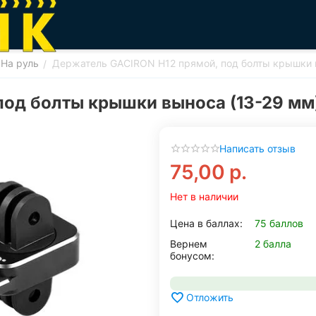
На руль
Держатель GACIRON H12 прямой, под болты крышки 
/
под болты крышки выноса (13-29 мм
Написать отзыв
75,00
р.
Нет в наличии
Цена в баллах:
75 баллов
Вернем
2 балла
бонусом:
Отложить