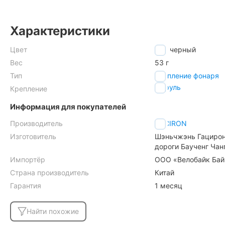
Характеристики
Цвет
черный
Вес
53 г
Тип
крепление фонаря
на руль
Крепление
Информация для покупателей
Производитель
GACIRON
Изготовитель
Шэньчжэнь Гацирон 
дороги Баученг Чан
Импортёр
ООО «Велобайк Бай»,
Страна производитель
Китай
Гарантия
1 месяц
Найти похожие