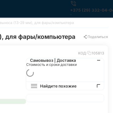
+375 (29) 332-04-0
выноса (13-29 мм), для фары/компьютера
), для фары/компьютера
Поделиться
КОД:
105813
Самовывоз | Доставка
Стоимость и сроки доставки
Найдите похожие