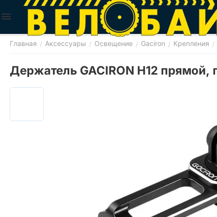
Главная
Аксессуары
Освещение
Gaciron
Крепления
/
/
/
/
/
Держатель GACIRON H12 прямой, 