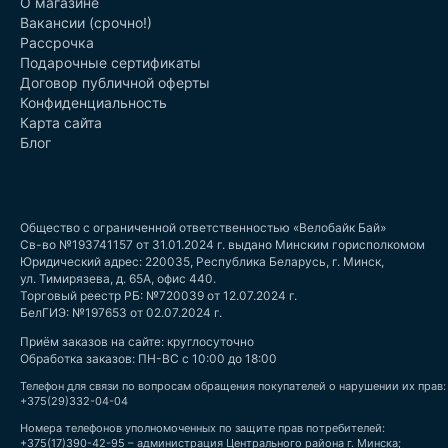
О магазине
Вакансии (срочно!)
Рассрочка
Подарочные сертификаты
Договор публичной оферты
Конфиденциальность
Карта сайта
Блог
Общество с ограниченной ответственностью «Велобайк Бай»
Св-во №193741157 от 31.01.2024 г. выдано Минским горисполкомом
Юридический адрес: 220035, Республика Беларусь, г. Минск,
ул. Тимирязева, д. 65А, офис 440.
Торговый реестр РБ: №720039 от 12.07.2024 г.
БелГИЭ: №197653 от 02.07.2024 г.
Приём заказов на сайте: круглосуточно
Обработка заказов: ПН-ВС с 10:00 до 18:00
Телефон для связи по вопросам обращения покупателей о нарушении их прав:
+375(29)332-04-04
Номера телефонов уполномоченных по защите прав потребителей:
+375(17)390-42-95 – администрация Центрального района г. Минска;