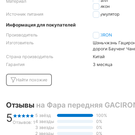
металл
Материал
силикон
Источник питания
аккумулятор
Информация для покупателей
Производитель
GACIRON
Изготовитель
Шэньчжэнь Гацирон 
дороги Баученг Чан
Страна производитель
Китай
Гарантия
3 месяца
Найти похожие
Отзывы
на Фара передняя GACIRO
5
5 звёзд
100%
4 звезды
0%
Отзывов: 1
3 звезды
0%
2 звезды
0%