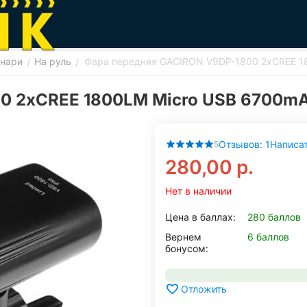
онари
На руль
Фара передняя GACIRON V9DP-1800 2xCREE 1
/
/
0 2xCREE 1800LM Micro USB 6700m
Отзывов: 1
Написат
5
280,00
р.
Нет в наличии
Цена в баллах:
280 баллов
Вернем
6 баллов
бонусом:
Отложить