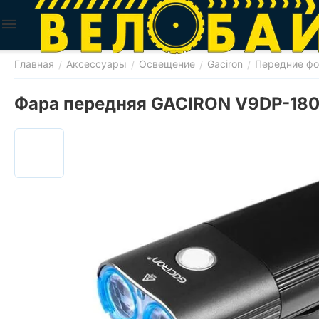
Главная
Аксессуары
Освещение
Gaciron
Передние ф
/
/
/
/
Фара передняя GACIRON V9DP-180