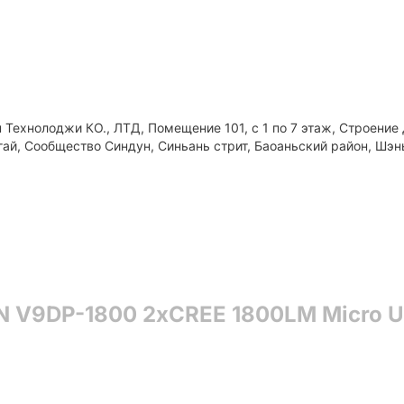
Технолоджи КО., ЛТД, Помещение 101, с 1 по 7 этаж, Строение
гай, Сообщество Синдун, Синьань стрит, Баоаньский район, Шэн
N V9DP-1800 2xCREE 1800LM Micro 