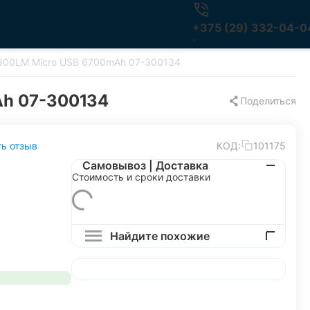
+375 (29) 332-04-0
800LM Micro USB 6700mAh 07-300134
Ah 07-300134
Поделиться
ь отзыв
КОД:
101175
Самовывоз | Доставка
Стоимость и сроки доставки
Найдите похожие