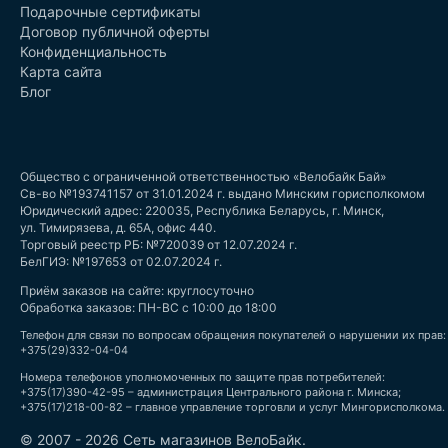
Подарочные сертификаты
Договор публичной оферты
Конфиденциальность
Карта сайта
Блог
Общество с ограниченной ответственностью «Велобайк Бай»
Св-во №193741157 от 31.01.2024 г. выдано Минским горисполкомом
Юридический адрес: 220035, Республика Беларусь, г. Минск,
ул. Тимирязева, д. 65А, офис 440.
Торговый реестр РБ: №720039 от 12.07.2024 г.
БелГИЭ: №197653 от 02.07.2024 г.
Приём заказов на сайте: круглосуточно
Обработка заказов: ПН-ВС с 10:00 до 18:00
Телефон для связи по вопросам обращения покупателей о нарушении их прав:
+375(29)332-04-04
Номера телефонов уполномоченных по защите прав потребителей:
+375(17)390-42-95 – администрация Центрального района г. Минска;
+375(17)218-00-82 – главное управление торговли и услуг Мингорисполкома.
© 2007 - 2026 Сеть магазинов ВелоБайк.