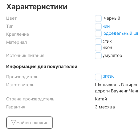
Характеристики
Цвет
черный
Тип
задний
на подседельный ш
Крепление
пластик
Материал
силикон
Источник питания
аккумулятор
Информация для покупателей
Производитель
GACIRON
Изготовитель
Шэньчжэнь Гацирон 
дороги Баученг Чан
Страна производитель
Китай
Гарантия
3 месяца
Найти похожие