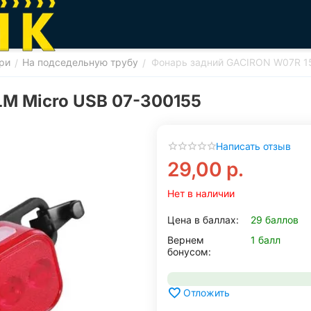
ри
На подседельную трубу
Фонарь задний GACIRON W07R 15
/
/
LM Micro USB 07-300155
Написать отзыв
29,00
р.
Нет в наличии
Цена в баллах:
29 баллов
Вернем
1 балл
бонусом:
Отложить