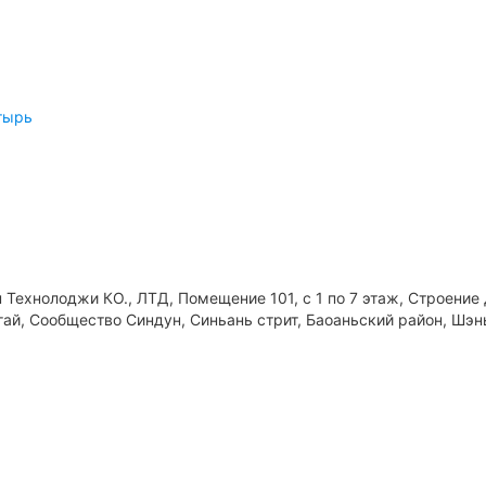
тырь
Технолоджи КО., ЛТД, Помещение 101, с 1 по 7 этаж, Строение
гай, Сообщество Синдун, Синьань стрит, Баоаньский район, Шэн