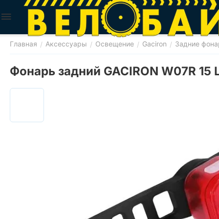
Главная
Аксессуары
Освещение
Gaciron
Задние фона
/
/
/
/
Фонарь задний GACIRON W07R 15 