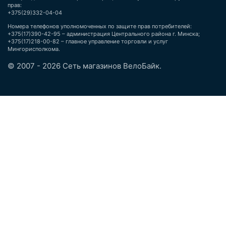
прав:
+375(29)332-04-04
Номера телефонов уполномоченных по защите прав потребителей:
+375(17)390-42-95 – администрация Центрального района г. Минска;
+375(17)218-00-82 – главное управление торговли и услуг
Мингорисполкома.
© 2007 - 2026 Сеть магазинов ВелоБайк.