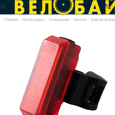
Главная
Аксессуары
Освещение
Gaciron
Задние фона
/
/
/
/