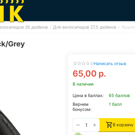
елосипедов 26 дюймов
Для велосипедов 27,5 дюймов
Крыло
/
/
k/Grey
Написать отзыв
65,00
р.
В наличии
Цена в баллах:
65 баллов
Вернем
1 балл
бонусом:
+
−
В корзину