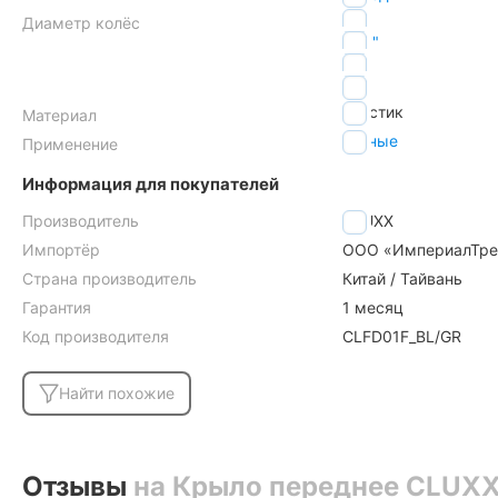
26"
Диаметр колёс
27.5"
28"
29"
пластик
Материал
горные
Применение
Информация для покупателей
Производитель
CLUXX
Импортёр
ООО «ИмпериалТрейд»
Страна производитель
Китай / Тайвань
Гарантия
1 месяц
Код производителя
CLFD01F_BL/GR
Найти похожие
Отзывы
на Крыло переднее CLUXX 