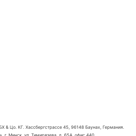
Х & Цо. КГ. Хассбергстрассе 45, 96148 Баунах, Германия.
 г. Минск, ул. Тимирязева, д. 65А, офис 440.