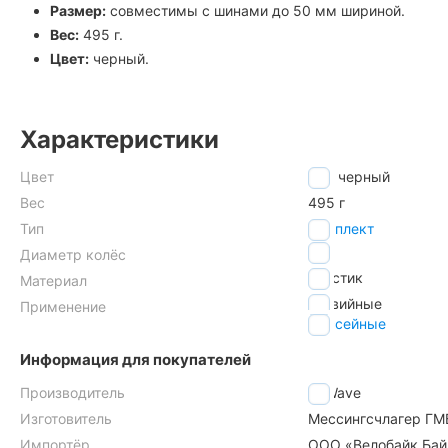
Размер:
совместимы с шинами до 50 мм шириной.
Вес:
495 г.
Цвет:
черный.
Характеристики
Цвет
черный
Вес
495 г
Тип
комплект
28"
Диаметр колёс
пластик
Материал
гравийные
Применение
шоссейные
Информация для покупателей
Производитель
M-Wave
Изготовитель
Мессингсчлагер ГМБ
Импортёр
ООО «Велобайк Бай»,