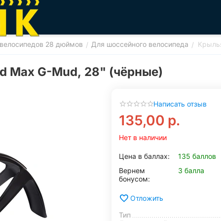
велосипедов 28 дюймов
Для шоссейного велосипеда
Крыль
/
/
 Max G-Mud, 28" (чёрные)
Написать отзыв
135,00
р.
Нет в наличии
Цена в баллах:
135 баллов
Вернем
3 балла
бонусом:
Отложить
Тип