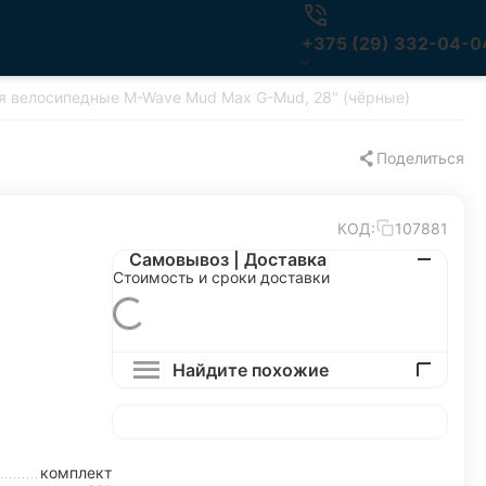
+375 (29) 332-04-0
я велосипедные M-Wave Mud Max G-Mud, 28" (чёрные)
Поделиться
КОД:
107881
Самовывоз | Доставка
Стоимость и сроки доставки
Найдите похожие
комплект