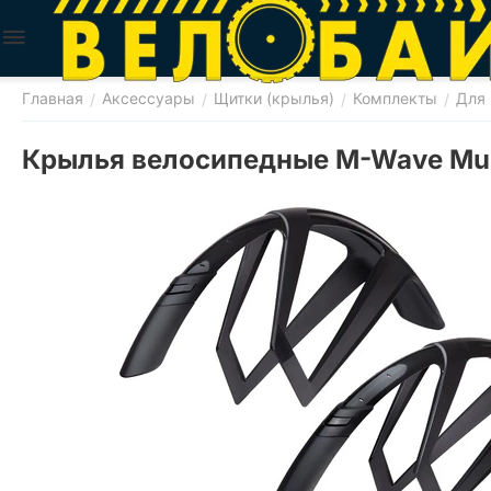
Главная
Аксессуары
Щитки (крылья)
Комплекты
Для 
/
/
/
/
Крылья велосипедные M-Wave Mud