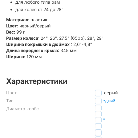
для любого типа рам
для колес от 24 до 28″
Материал
: пластик
Цвет
: черный/серый
Вес:
99 г
Размер колеса
: 24", 26", 27,5" (650b), 28", 29"
Ширина покрышки в дюймах
: 2,6"-4,8"
Длина переднего крыла
: 345 мм
Ширина:
120 мм
Характеристики
Цвет
серый
Тип
передний
24"
Диаметр колёс
26"
27.5"
28"
29"