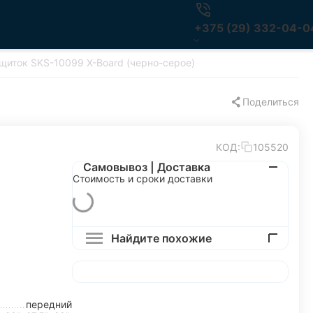
+375 (29) 332-04-0
щиток SKS-10099 X-Board (черно-серое)
Поделиться
КОД:
105520
Самовывоз | Доставка
Стоимость и сроки доставки
Найдите похожие
передний