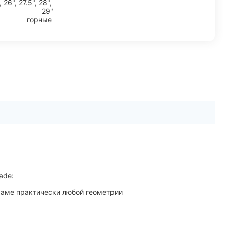
, 26", 27.5", 28",
29"
горные
ade:
раме практически любой геометрии