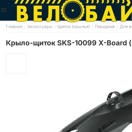
Главная
Аксессуары
Щитки (крылья)
Передние
Для в
/
/
/
/
Крыло-щиток SKS-10099 X-Board (