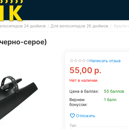
елосипедов 24 дюймов
Для велосипедов 26 дюймов
Крыло-
/
/
черно-серое)
Написать отзыв
55,00
р.
Нет в наличии
Цена в баллах:
55 баллов
Вернем
1 балл
бонусом:
Отложить
Тип