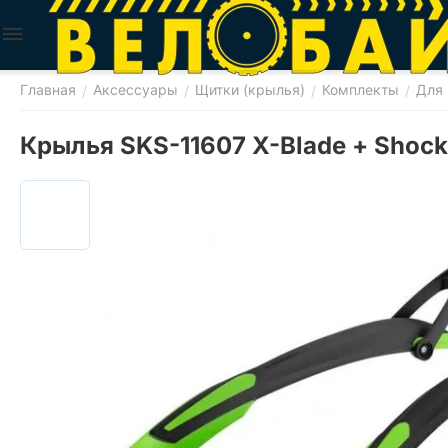
Главная
Аксессуары
Щитки (крылья)
Комплекты
Для 
/
/
/
/
Крылья SKS-11607 X-Blade + Shock