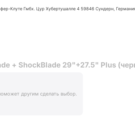
фер-Клуте Гмбх. Цур Хубертушалле 4 59846 Сундерн, Германи
de + ShockBlade 29"+27.5" Plus (че
поможет другим сделать выбор.