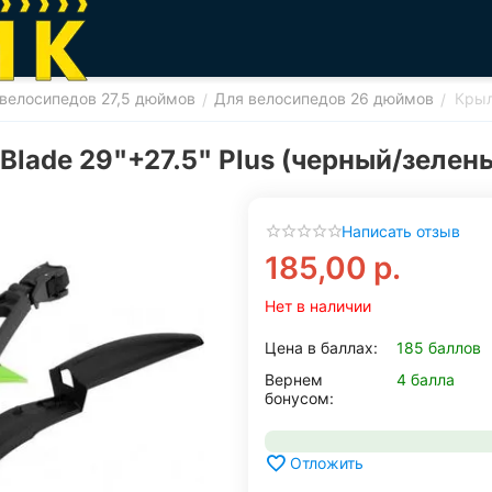
велосипедов 27,5 дюймов
Для велосипедов 26 дюймов
Крыл
/
/
Blade 29"+27.5" Plus (черный/зелен
Написать отзыв
185,00
р.
Нет в наличии
Цена в баллах:
185 баллов
Вернем
4 балла
бонусом:
Отложить