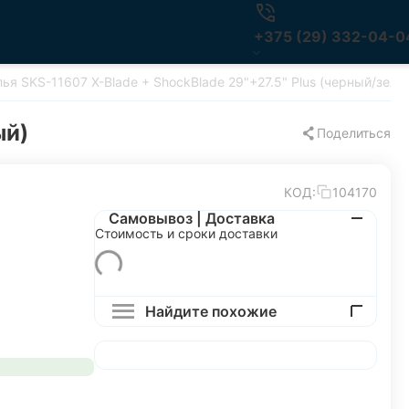
+375 (29) 332-04-0
ья SKS-11607 X-Blade + ShockBlade 29"+27.5" Plus (черный/зеле
ый)
Поделиться
КОД:
104170
Самовывоз | Доставка
Стоимость и сроки доставки
Найдите похожие