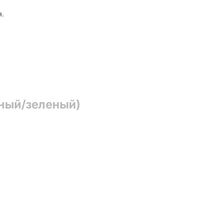
я.
рный/зеленый)