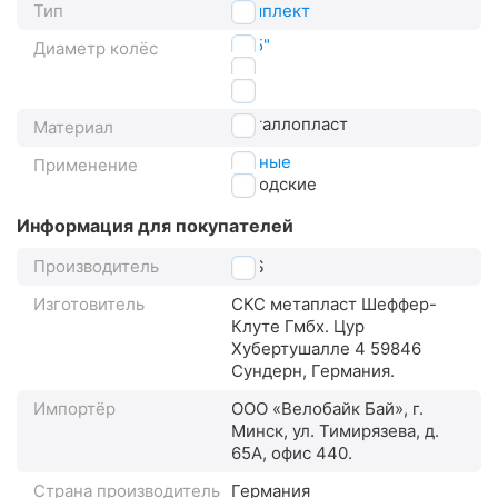
Тип
комплект
27.5"
Диаметр колёс
28"
29"
металлопласт
Материал
горные
Применение
городские
Информация для покупателей
Производитель
SKS
Изготовитель
СКС метапласт Шеффер-
Клуте Гмбх. Цур
Хубертушалле 4 59846
Сундерн, Германия.
Импортёр
ООО «Велобайк Бай», г.
Минск, ул. Тимирязева, д.
65А, офис 440.
Страна производитель
Германия