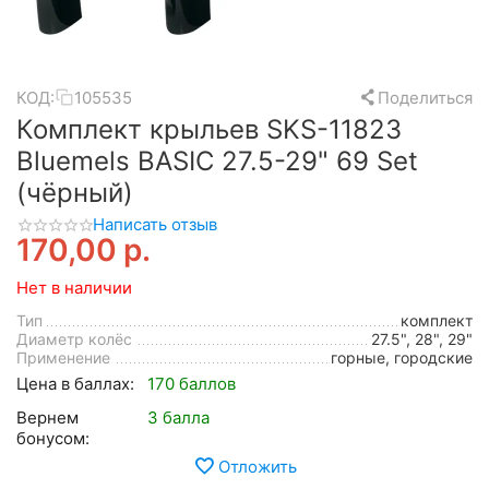
КОД:
105535
Поделиться
Комплект крыльев SKS-11823
Bluemels BASIC 27.5-29" 69 Set
(чёрный)
Написать отзыв
170,00
р.
Нет в наличии
Тип
комплект
Диаметр колёс
27.5", 28", 29"
Применение
горные, городские
Цена в баллах:
170 баллов
Вернем
3 балла
бонусом:
Отложить