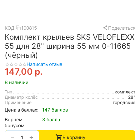
КОД:
100815
Поделиться
Комплект крыльев SKS VELOFLEXX
55 для 28" ширина 55 мм 0-11665
(чёрный)
Написать отзыв
147,00
р.
В наличии
Тип
комплект
Диаметр колёс
28"
Применение
городские
Цена в баллах:
147 баллов
Вернем
3 балла
бонусом:
+
−
В корзину