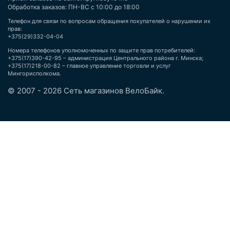
Обработка заказов: ПН-ВС с 10:00 до 18:00
Телефон для связи по вопросам обращения покупателей о нарушении их
прав:
+375(29)332-04-04
Номера телефонов уполномоченных по защите прав потребителей:
+375(17)390-42-95 – администрация Центрального района г. Минска;
+375(17)218-00-82 – главное управление торговли и услуг
Мингорисполкома.
© 2007 - 2026 Сеть магазинов ВелоБайк.