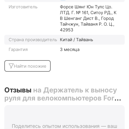
Изготовитель
Форсе Шянг Юн Тулс Цо.
ЛТД. Г. № 161, Ситоу РД., К
В Шенганг Дист В., Город
Тайчжун, Тайваня Р. О. Ц.,
42953
Страна производитель
Китай / Тайвань
Гарантия
3 месяца
Найти похожие
Отзывы
на Держатель к выносу
руля для велокомпьютеров Force
UNI 39081
Поделитесь опытом использования — ваш