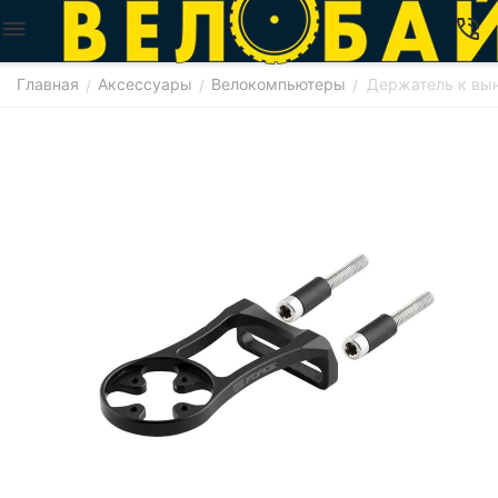
Главная
Аксессуары
Велокомпьютеры
Держатель к вын
/
/
/