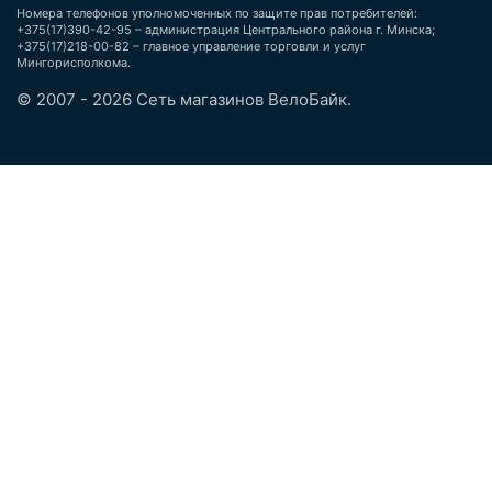
Номера телефонов уполномоченных по защите прав потребителей:
+375(17)390-42-95 – администрация Центрального района г. Минска;
+375(17)218-00-82 – главное управление торговли и услуг
Мингорисполкома.
© 2007 - 2026 Сеть магазинов ВелоБайк.