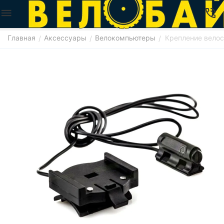
Главная
Аксессуары
Велокомпьютеры
Крепление вело
/
/
/