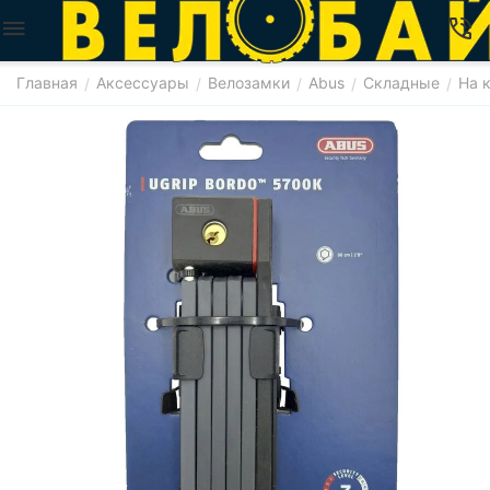
Главная
Аксессуары
Велозамки
Abus
Складные
На 
/
/
/
/
/