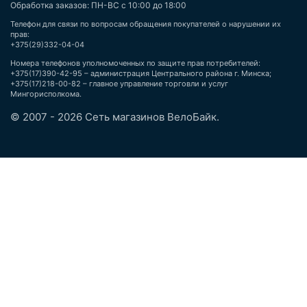
Обработка заказов: ПН-ВС с 10:00 до 18:00
Телефон для связи по вопросам обращения покупателей о нарушении их
прав:
+375(29)332-04-04
Номера телефонов уполномоченных по защите прав потребителей:
+375(17)390-42-95 – администрация Центрального района г. Минска;
+375(17)218-00-82 – главное управление торговли и услуг
Мингорисполкома.
© 2007 - 2026 Сеть магазинов ВелоБайк.