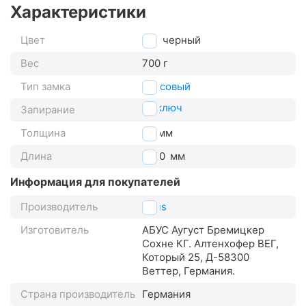
Характеристики
Цвет
черный
Вес
700 г
Тип замка
тросовый
на ключ
Запирание
Толщина
15
мм
Длина
1200
мм
Информация для покупателей
Производитель
Abus
Изготовитель
АБУС Аугуст Бремицкер
Сохне КГ. Алтенхофер ВЕГ,
Который 25, Д-58300
Веттер, Германия.
Страна производитель
Германия