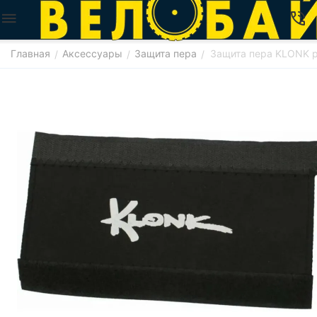
Главная
Аксессуары
Защита пера
Защита пера KLONK р
/
/
/