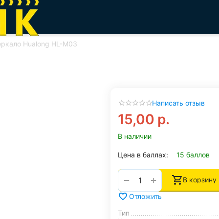
еркало Hualong HL-M03
Написать отзыв
15,00
р.
В наличии
Цена в баллах:
15 баллов
+
−
В корзину
Отложить
Тип