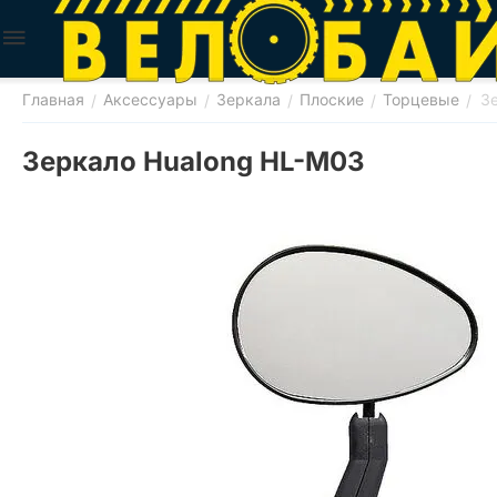
Главная
Аксессуары
Зеркала
Плоские
Торцевые
З
/
/
/
/
/
Зеркало Hualong HL-M03