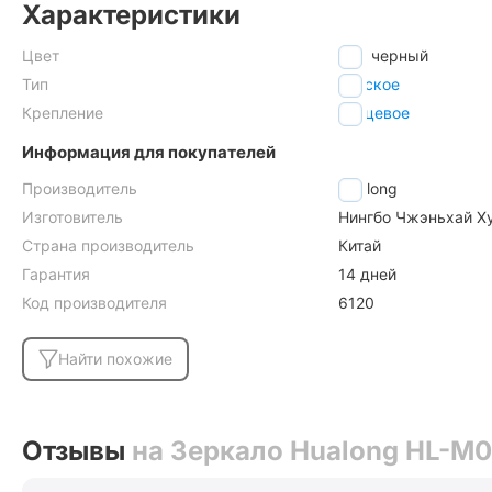
Характеристики
Цвет
черный
Тип
плоское
Крепление
торцевое
Информация для покупателей
Производитель
Hualong
Изготовитель
Нингбо Чжэньхай Ху
Страна производитель
Китай
Гарантия
14 дней
Код производителя
6120
Найти похожие
Отзывы
на Зеркало Hualong HL-M