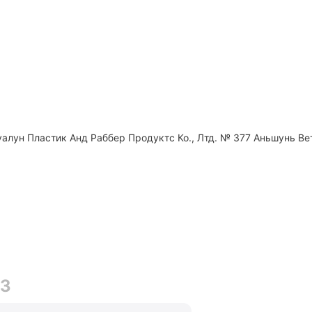
алун Пластик Анд Раббер Продуктс Ко., Лтд. № 377 Аньшунь Вет
03