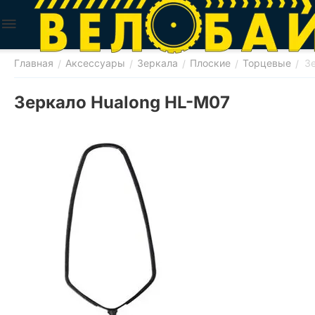
Главная
Аксессуары
Зеркала
Плоские
Торцевые
З
/
/
/
/
/
Зеркало Hualong HL-M07