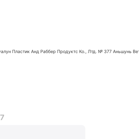
алун Пластик Анд Раббер Продуктс Ко., Лтд. № 377 Аньшунь Вет
07