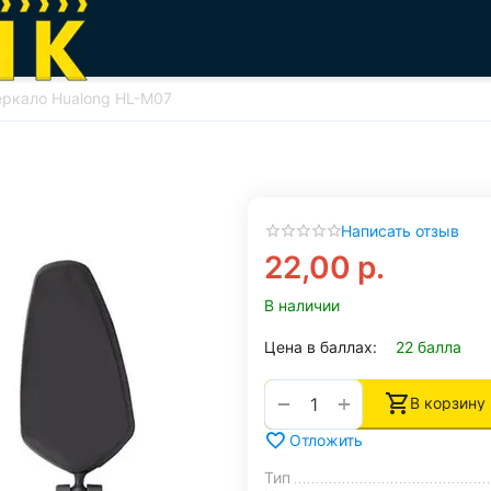
еркало Hualong HL-M07
Написать отзыв
22,00
р.
В наличии
Цена в баллах:
22 балла
+
−
В корзину
Отложить
Тип