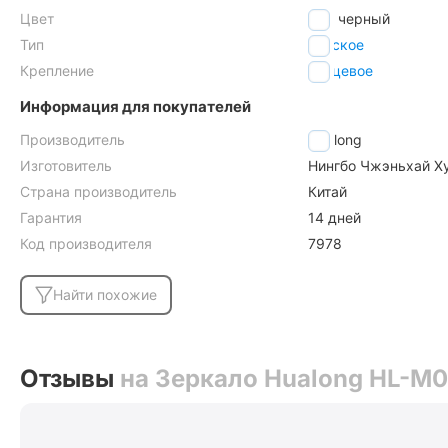
Цвет
черный
Тип
плоское
Крепление
торцевое
Информация для покупателей
Производитель
Hualong
Изготовитель
Нингбо Чжэньхай Ху
Страна производитель
Китай
Гарантия
14 дней
Код производителя
7978
Найти похожие
Отзывы
на Зеркало Hualong HL-M