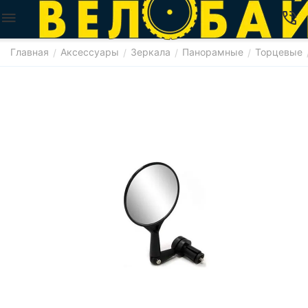
Главная
Аксессуары
Зеркала
Панорамные
Торцевые
/
/
/
/