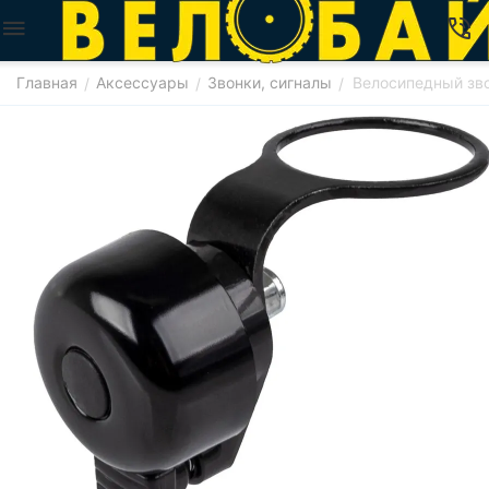
Главная
Аксессуары
Звонки, сигналы
Велосипедный зв
/
/
/