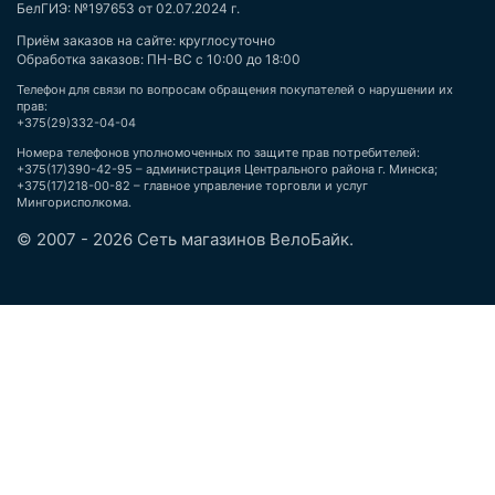
БелГИЭ: №197653 от 02.07.2024 г.
Приём заказов на сайте: круглосуточно
Обработка заказов: ПН-ВС с 10:00 до 18:00
Телефон для связи по вопросам обращения покупателей о нарушении их
прав:
+375(29)332-04-04
Номера телефонов уполномоченных по защите прав потребителей:
+375(17)390-42-95 – администрация Центрального района г. Минска;
+375(17)218-00-82 – главное управление торговли и услуг
Мингорисполкома.
© 2007 - 2026 Сеть магазинов ВелоБайк.