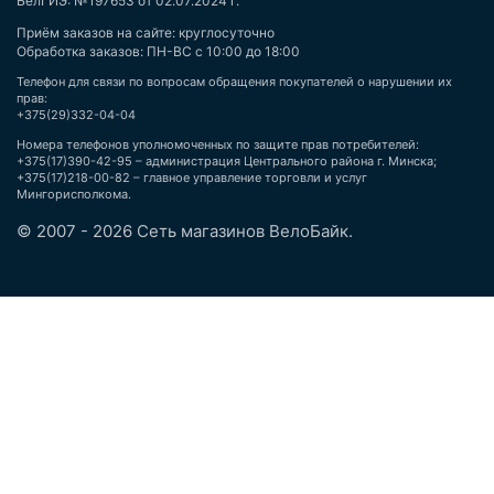
БелГИЭ: №197653 от 02.07.2024 г.
Приём заказов на сайте: круглосуточно
Обработка заказов: ПН-ВС с 10:00 до 18:00
Телефон для связи по вопросам обращения покупателей о нарушении их
прав:
+375(29)332-04-04
Номера телефонов уполномоченных по защите прав потребителей:
+375(17)390-42-95 – администрация Центрального района г. Минска;
+375(17)218-00-82 – главное управление торговли и услуг
Мингорисполкома.
© 2007 - 2026 Сеть магазинов ВелоБайк.