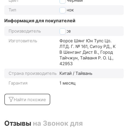
Цвет
черный
Тип
звонок
Информация для покупателей
Производитель
Force
Изготовитель
Форсе Шянг Юн Тулс Цо.
ЛТД. Г. № 161, Ситоу РД., К
В Шенганг Дист В., Город
Тайчжун, Тайваня Р. О. Ц.,
42953
Страна производитель
Китай / Тайвань
Гарантия
1 месяц
Найти похожие
Отзывы
на Звонок для