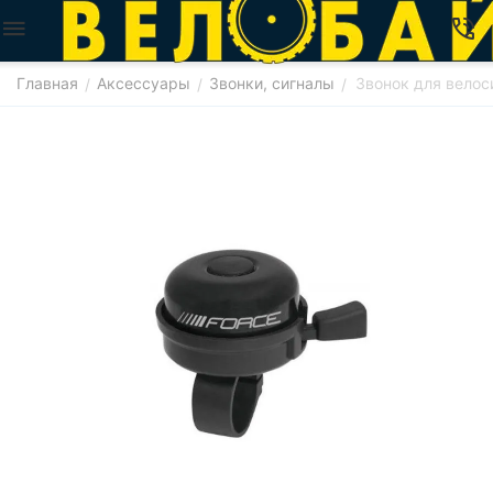
Главная
Аксессуары
Звонки, сигналы
Звонок для велоси
/
/
/