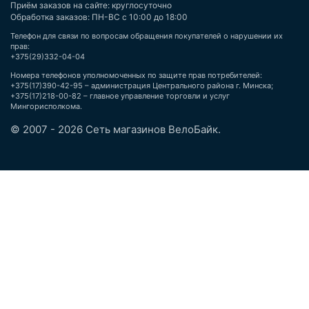
Приём заказов на сайте: круглосуточно
Обработка заказов: ПН-ВС с 10:00 до 18:00
Телефон для связи по вопросам обращения покупателей о нарушении их
прав:
+375(29)332-04-04
Номера телефонов уполномоченных по защите прав потребителей:
+375(17)390-42-95 – администрация Центрального района г. Минска;
+375(17)218-00-82 – главное управление торговли и услуг
Мингорисполкома.
© 2007 - 2026 Сеть магазинов ВелоБайк.