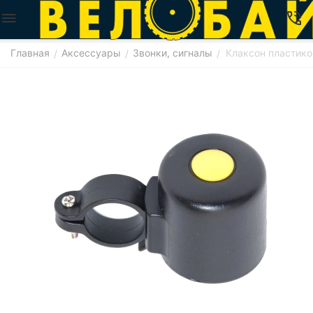
Главная
Аксессуары
Звонки, сигналы
Клаксон пластико
/
/
/