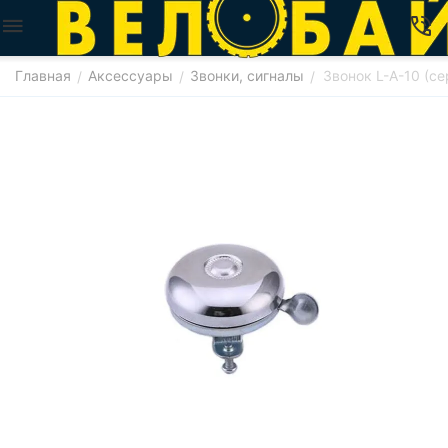
Главная
Аксессуары
Звонки, сигналы
Звонок L-A-10 (с
/
/
/