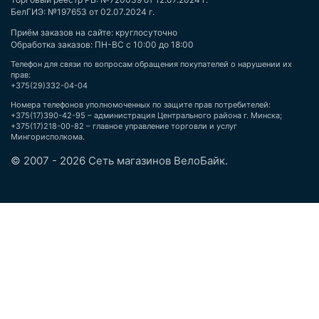
БелГИЭ: №197653 от 02.07.2024 г.
Приём заказов на сайте: круглосуточно
Обработка заказов: ПН-ВС с 10:00 до 18:00
Телефон для связи по вопросам обращения покупателей о нарушении их
прав:
+375(29)332-04-04
Номера телефонов уполномоченных по защите прав потребителей:
+375(17)390-42-95 – администрация Центрального района г. Минска;
+375(17)218-00-82 – главное управление торговли и услуг
Мингорисполкома.
© 2007 - 2026 Сеть магазинов ВелоБайк.