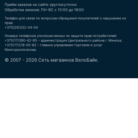
Приём заказов на сайте: круглосуточно
Обработка заказов: ПН-ВС с 10:00 до 18:00
Телефон для связи по вопросам обращения покупателей о нарушении их
прав:
+375(29)332-04-04
Номера телефонов уполномоченных по защите прав потребителей:
+375(17)390-42-95 – администрация Центрального района г. Минска;
+375(17)218-00-82 – главное управление торговли и услуг
Мингорисполкома.
© 2007 - 2026 Сеть магазинов ВелоБайк.