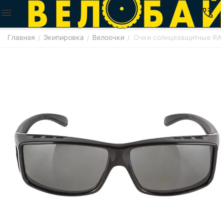
Главная
Экипировка
Велоочки
Очки солнцезащитные RA
/
/
/