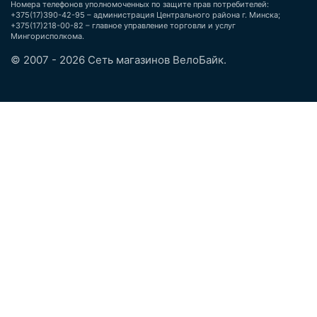
Номера телефонов уполномоченных по защите прав потребителей:
+375(17)390-42-95 – администрация Центрального района г. Минска;
+375(17)218-00-82 – главное управление торговли и услуг
Мингорисполкома.
© 2007 - 2026 Сеть магазинов ВелоБайк.