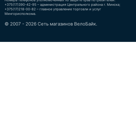
Номера телефонов уполномоченных по защите прав потребителей:
+375(17)390-42-95 – администрация Центрального района г. Минска;
+375(17)218-00-82 – главное управление торговли и услуг
Мингорисполкома.
© 2007 - 2026 Сеть магазинов ВелоБайк.