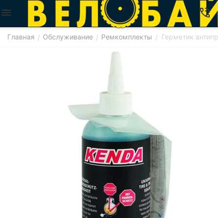
Главная
Обслуживание
Ремкомплекты
Герметик антип
/
/
/