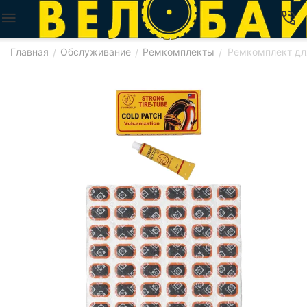
Главная
Обслуживание
Ремкомплекты
Ремкомплект дл
/
/
/