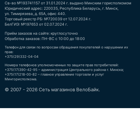
Св-во №193741157 от 31.01.2024 г. выдано Минским горисполкомом
Юридический адрес: 220035, Республика Беларусь, г. Минск,
ул. Тимирязева, д. 65А, офис 440.
Торговый реестр РБ: №720039 от 12.07.2024 г.
БелГИЭ: №197653 от 02.07.2024 г.
Приём заказов на сайте: круглосуточно
Обработка заказов: ПН-ВС с 10:00 до 18:00
Телефон для связи по вопросам обращения покупателей о нарушении их
прав:
+375(29)332-04-04
Номера телефонов уполномоченных по защите прав потребителей:
+375(17)390-42-95 – администрация Центрального района г. Минска;
+375(17)218-00-82 – главное управление торговли и услуг
Мингорисполкома.
© 2007 - 2026 Сеть магазинов ВелоБайк.