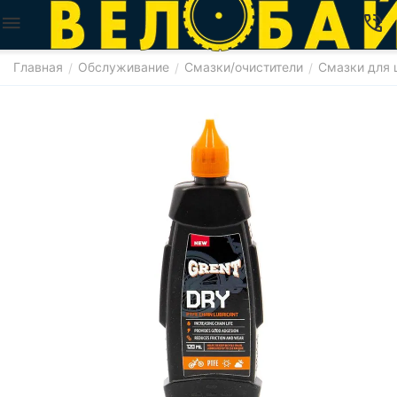
Главная
Обслуживание
Смазки/очистители
Смазки для 
/
/
/