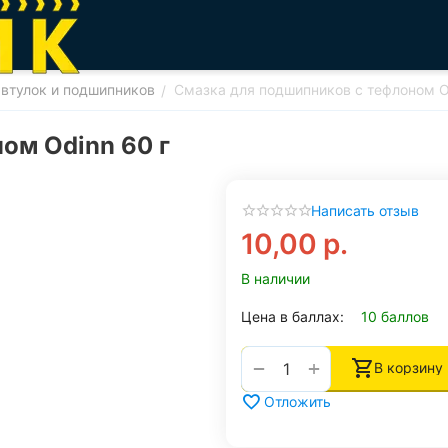
 втулок и подшипников
Смазка для подшипников с тефлоном O
/
ом Odinn 60 г
Написать отзыв
10,00
р.
В наличии
Цена в баллах:
10 баллов
+
−
В корзину
Отложить