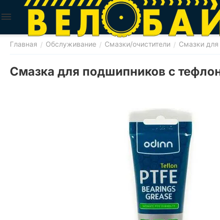
Главная
Обслуживание
Смазки/очистители
Смазки для
/
/
/
Смазка для подшипников с тефлон